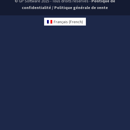
© GP Software 2025 - Tous droits réservés -
Politique de
confidentialité
/
Politique générale de vente
Français
(
French
)