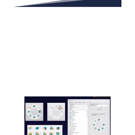
Nouvelle barre d’outils
disponible depuis la
souris :
Nouveau menu disponible depuis la souris,
pour accéder plus rapidement à de
nombreuses fonctions.