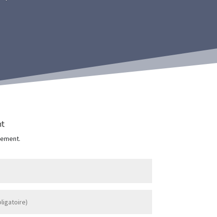
t
dement.