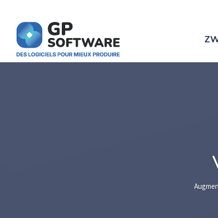
ZW
Augment