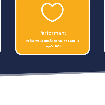

Performant
Préserve la durée de vie des outils
jusqu’à 800%