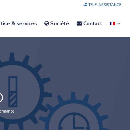
TELE-ASSISTANCE
tise & services
Société
Contact
D
formante