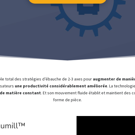
ôle total des stratégies d’ébauche de 2-3 axes pour
augmenter de manière
lisateurs
une productivité considérablement améliorée
. La technolog
 de matière constant
. Et son mouvement fluide établit et maintient des c
forme de pièce.
lumill™