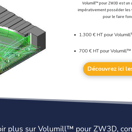
Volumill™ pour ZW3D est un 
impérativement posséder les 
pour le faire fon
1.300 € HT pour Volumill
700 € HT pour Volumill™ 
Découvrez ici 
oir plus sur Volumill™ pour ZW3D, con