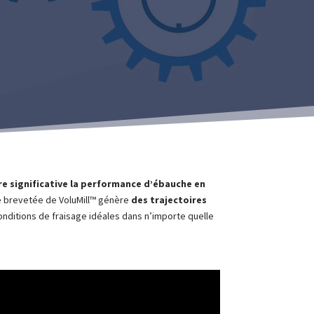
 significative la performance d’ébauche en
ie brevetée de VoluMill™ génère
des trajectoires
onditions de fraisage idéales dans n’importe quelle