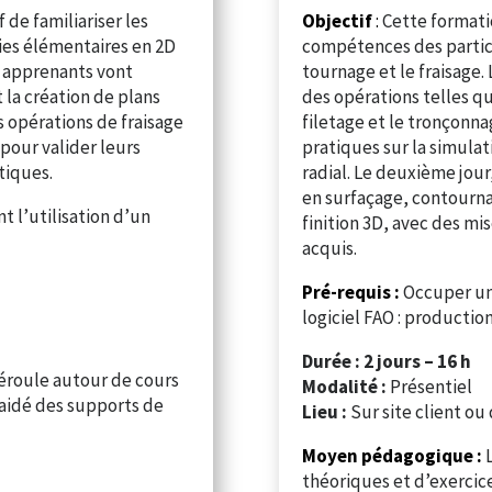
 de familiariser les
Objectif
:
Cette formati
ies élémentaires en 2D
compétences des partici
es apprenants vont
tournage et le fraisage. 
 la création de plans
des opérations telles que
 opérations de fraisage
filetage et le tronçonna
pour valider leurs
pratiques sur la simulati
tiques.
radial. Le deuxième jour
en surfaçage, contourna
 l’utilisation d’un
finition 3D, avec des mi
acquis.
Pré-requis :
Occuper un 
logiciel FAO : producti
Durée : 2 jours – 16 h
éroule autour de cours
Modalité :
Présentiel
 aidé des supports de
Lieu :
Sur site client ou
Moyen pédagogique :
théoriques et d’exercic