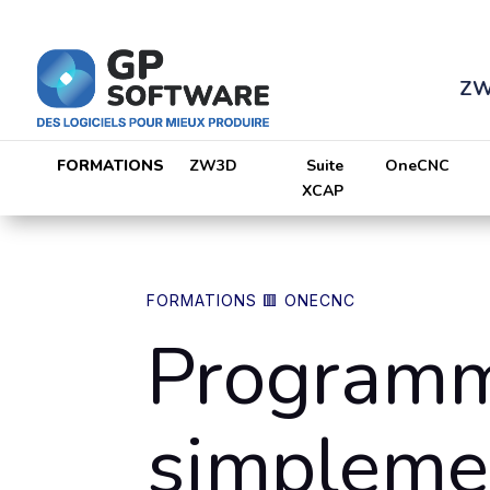
ZW
FORMATIONS
ZW3D
Suite
OneCNC
XCAP
Lecteur
vidéo
FORMATIONS 🟥 ONECNC
Program
simpleme