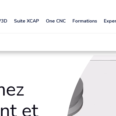
3D
Suite XCAP
One CNC
Formations
Exper
mez
nt et