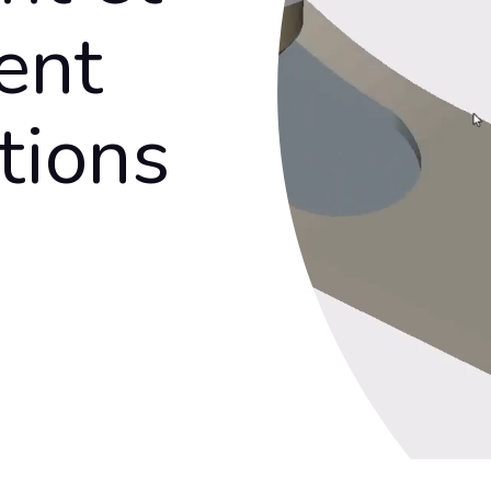
ent
tions