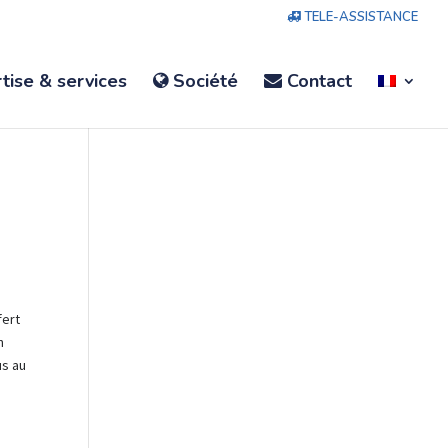
TELE-ASSISTANCE
tise & services
Société
Contact
fert
n
us au